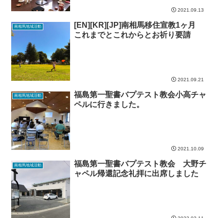
2021.09.13
[EN][KR][JP]南相馬移住宣教1ヶ月
南相馬地域活動
これまでとこれからとお祈り要請
2021.09.21
福島第一聖書バプテスト教会小高チャ
南相馬地域活動
ペルに行きました。
2021.10.09
福島第一聖書バプテスト教会 大野チ
南相馬地域活動
ャペル帰還記念礼拝に出席しました