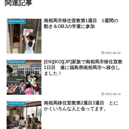
関連記事
南相馬市移住宣教第1週目 1週間の
南相馬地域活動
動き＆OBJの学童に参加
2021.08.24
[EN][KO][JP]家族で南相馬市移住宣教
南相馬地域活動
1日目 遂に福島県南相馬市へ移住し
ました！
2021.08.13
南相馬移住宣教第2週目3週目 とに
南相馬地域活動
かくいろんな人と会ってます。