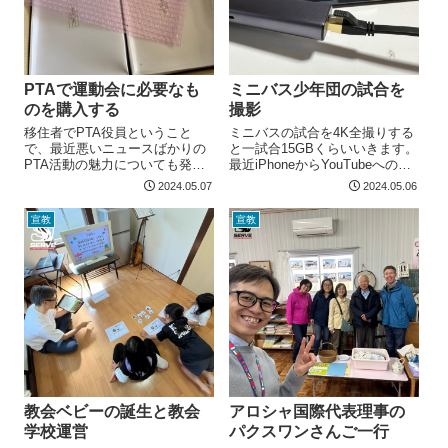
PTAで運動会に必要なも
ミニバス少年団の試合を
のを購入する
撮影
移住者でPTA役員ということ
ミニバスの試合を4K全撮りする
で、最近悪いニュースばかりの
と一試合15GBくらいいきます。
PTA活動の魅力についても発信
最近iPhoneからYouTubeへの直
していきたいと思います。 今回
接アップロードでエラーが多発
2024.05.07
2024.05.06
PTAとして購入したこれは、落
するので、Macに AirDropした後
下傘（パラシュート）の花火で
に有線LAN経由でアップして...
宣教
宣教
す。娘たちの小学校の運動会...
教会ベビーの誕生と教会
アロシャ国際代表理事の
学校運営
パクスワンさんご一行