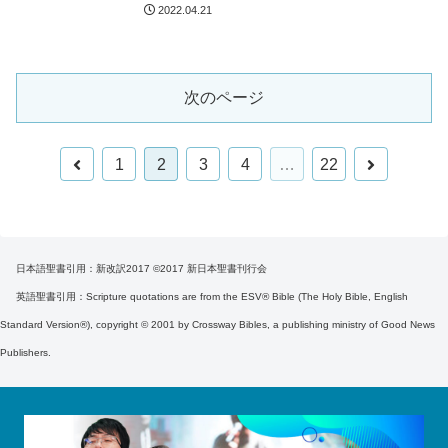
ブログ記事へ
2022.04.21
次のページ
前
次
1
2
3
4
…
22
へ
へ
日本語聖書引用：新改訳2017 ©2017 新日本聖書刊行会
英語聖書引用：Scripture quotations are from the ESV® Bible (The Holy Bible, English
Standard Version®), copyright © 2001 by Crossway Bibles, a publishing ministry of Good News
Publishers.