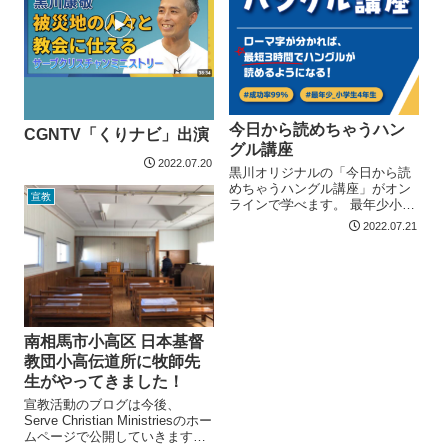
今日から読めちゃうハン
CGNTV「くりナビ」出演
グル講座
2022.07.20
黒川オリジナルの「今日から読
めちゃうハングル講座」がオン
宣教
ラインで学べます。 最年少小学
4年生が3時間でハングルを読め
2022.07.21
るようになりました。ローマ字
さえ分かればハングルは読めま
す。これまで100人以上が2...
南相馬市小高区 日本基督
教団小高伝道所に牧師先
生がやってきました！
宣教活動のブログは今後、
Serve Christian Ministriesのホー
ムページで公開していきます。