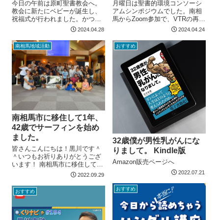
今日の午前は原町聖書教会へ。
月曜日は聖書的環境コンソーシ
教会に新たにベビーが誕生し、
アムシンポジウムでした。南相
祝福式が行われました。かつて
馬からZoom参加で、VTRの再生
原町の小学校でALTティーチャ
とZoom管理をしました。 Zoom
2024.04.28
2024.04.24
ーをしていたファビアンが、わ
共同ホストでVTR再生 デザゴゴ
ざわざ仙台から来てくれた。と
でデザインさせていただきまし
南相馬地域活動
おすすめ
ても愛情深いナイジェリア人
た 次の日、ア...
来...
南相馬市に移住して1年、
42歳でサーフィンを始め
ました。
32歳僕が男性乳がんにな
皆さんこんにちは！黒川です＾
りまして。 Kindle版
＾いつもお祈りありがとうござ
Amazon販売ページへ
います！ 南相馬市に移住して1
年が経とうとしています。ここ
2022.07.21
2022.09.29
に来てから本当に多くの恵みに
預かっていてとても幸せです。
おすすめ
おすすめ
そんな中、また新たな取組を
始...