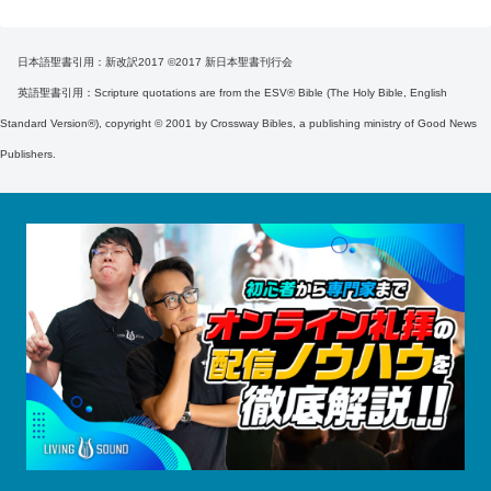
日本語聖書引用：新改訳2017 ©2017 新日本聖書刊行会
英語聖書引用：Scripture quotations are from the ESV® Bible (The Holy Bible, English
Standard Version®), copyright © 2001 by Crossway Bibles, a publishing ministry of Good News
Publishers.