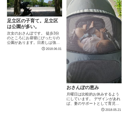
足立区の子育て。足立区
は公園が多い。
次女のおさんぽです。 徒歩3分
のところにお昼寝にぴったりの
公園があります。日差しは強い
のですが、緑のカーテンのおか
2018.06.01
げで涼しいです。 足立区に越し
てきて3年目。公園が多いのはあ
りがたいです。ここよりもも...
おさんぽの恵み
月曜日は比較的お休みするよう
にしています。 デザインがあれ
ば、妻のサポートとして育児を
します。 今は次女の午前おさん
2018.05.21
ぽ。今日はとてもいい天気です
が、気温はそれほど上がってお
らず、お昼寝にはぴったりで
す...